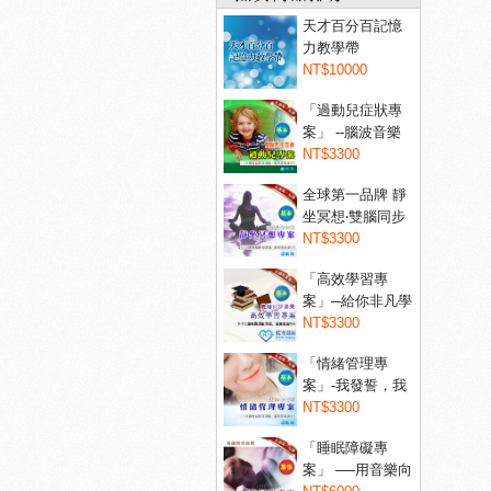
天才百分百記憶
力教學帶
NT$10000
「過動兒症狀專
案」 --腦波音樂
讓過...
NT$3300
全球第一品牌 靜
坐冥想‧雙腦同步
音...
NT$3300
「高效學習專
案」─給你非凡學
習力！...
NT$3300
「情緒管理專
案」-我發誓，我
不會亂...
NT$3300
「睡眠障礙專
案」 ──用音樂向