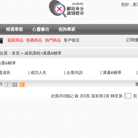
26/08/09
您好，歡
精選專案
心靈書坊
咨詢專家
訂閱優
最新商品
推薦商品
熱門商品
客戶留言
位置
：
首頁
»
成長課程
»溝通&輔導
溝通&輔導
靈成長
|
成功人生
|
企業內訓
|
溝通&輔導
式
此類共
0
個記 錄 共
0
頁 當前第
1
頁 轉至第