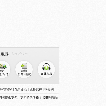
潛能開發
|
保健食品
|
成長課程
|
購物網
|
NE，我們將提供更多、更即時的服務！ ID帳號請輸