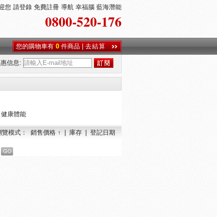
迎您
請登錄
免費註冊
導航
幸福腦
藍海潛能
0800-520-176
您的購物車有
0
件商品
|
去結算
惠信息:
|
健康體能
瀏覽模式：
銷售價格 ↑
|
庫存
|
登記日期
頁