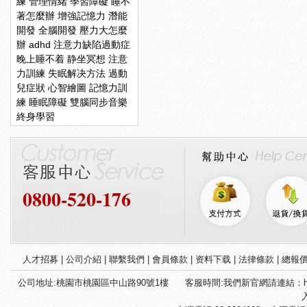
練
管理情緒
學習障礙
睡不
著怎麼辦
增強記憶力
潛能
開發
全腦開發
壓力大怎麼
辦
adhd
注意力缺陷過動症
晚上睡不着
静坐冥想
注意
力訓練
失眠解决方法
過動
兒症狀
心智繪圖
記憶力訓
練
睡眠障礙
雙腦同步音樂
終身學習
0800-520-176
人才招募
|
公司介紹
|
聯繫我們
|
會員條款
|
资料下载
|
法律條款
|
總報
公司地址:桃園市桃園區中山路90號1樓
客服時間:我們新官網請連結：htt