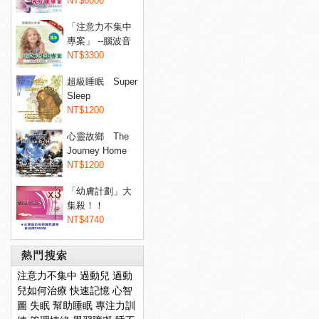
睡眠...
NT$6000
「注意力不集中
專案」 --腦波音
樂專...
NT$3300
超級睡眠 Super
Sleep
NT$1200
心靈故鄉 The
Journey Home
NT$1200
「幼膚計劃」大
集殺！！
Dermaxyl@ 菲...
NT$4740
注意力不集中
過動兒
過動
兒如何治療
快速記憶
心智
圖
失眠
幫助睡眠
專注力訓