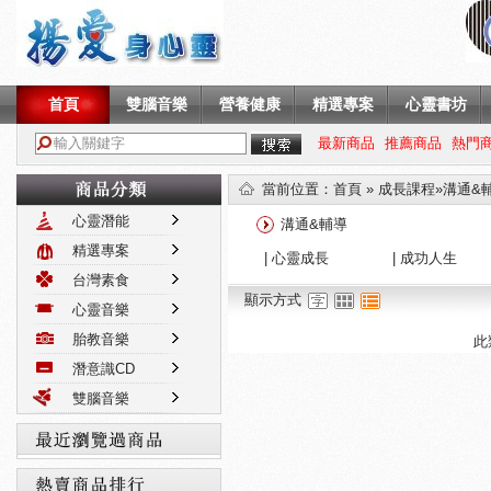
首頁
雙腦音樂
營養健康
精選專案
心靈書坊
最新商品
推薦商品
熱門
當前位置
：
首頁
»
成長課程
»溝通&
心靈潛能
溝通&輔導
精選專案
|
心靈成長
|
成功人生
台灣素食
顯示方式
心靈音樂
胎教音樂
此
潛意識CD
雙腦音樂