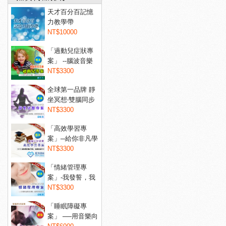
天才百分百記憶
力教學帶
NT$10000
「過動兒症狀專
案」 --腦波音樂
讓過...
NT$3300
全球第一品牌 靜
坐冥想‧雙腦同步
音...
NT$3300
「高效學習專
案」─給你非凡學
習力！...
NT$3300
「情緒管理專
案」-我發誓，我
不會亂...
NT$3300
「睡眠障礙專
案」 ──用音樂向