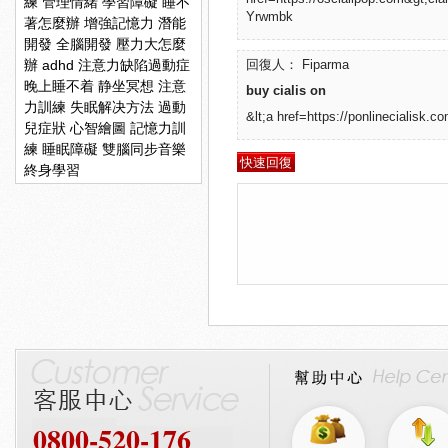
練
管理情緒
學習障礙
睡不
Yrwmbk
著怎麼辦
增強記憶力
潛能
開發
全腦開發
壓力大怎麼
辦
adhd
注意力缺陷過動症
回復人： Fiparma
晚上睡不着
静坐冥想
注意
buy cialis on
力訓練
失眠解决方法
過動
&lt;a href=https://ponlinecialisk.co
兒症狀
心智繪圖
記憶力訓
練
睡眠障礙
雙腦同步音樂
終身學習
0800-520-176