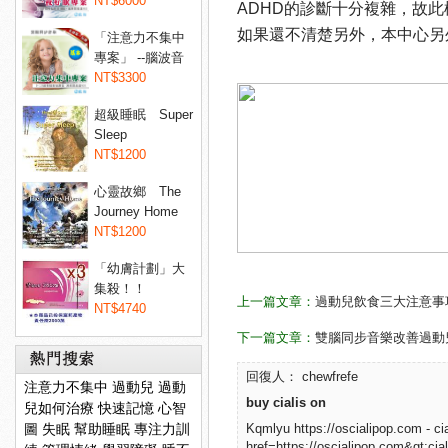
睡眠...
NT$6000
ADHD的診斷十分複雜，故
如果還不清楚另外，本中心另
「注意力不集中
專案」 --腦波音
樂專...
NT$3300
超級睡眠 Super
Sleep
NT$1200
心靈故鄉 The
Journey Home
NT$1200
「幼膚計劃」大
集殺！！
上一篇文章：
過動兒飲食三大注意事
Dermaxyl@ 菲...
NT$4740
下一篇文章：
雙腦同步音樂改善過動
回復人： chewfrefe
注意力不集中
過動兒
過動
buy cialis on
兒如何治療
快速記憶
心智
圖
失眠
幫助睡眠
專注力訓
Kqmlyu https://oscialipop.com - ci
href=https://oscialipop.com&gt;ciali