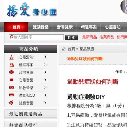
首頁
雙腦音樂
營養健康
精選專案
心靈書坊
最新商品
推薦商品
熱門
首頁
»
產品動態
心靈潛能
過動兒症狀如何判斷
精選專案
作者：
台灣素食
心靈音樂
過動兒症狀如何判斷
胎教音樂
潛意識CD
過動症
測驗DIY
雙腦音樂
根據程度分為4級：無（0分）
1.容易衝動，愛發脾氣或有同
2.注意力持續短暫，易受環