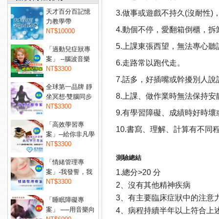
天才百分百記憶
3.做事或遊戲不持久(沒耐性
力教學帶
4.動個不停，愛翻箱倒櫃，拆
NT$10000
5.上課東張西望，無法專心
「過動兒症狀專
案」 --腦波音樂
6.走路常以跑代走。
讓過...
NT$3300
7.話多，好插嘴或幹擾別人說
全球第一品牌 靜
8.上課、做作業時無法保持安
坐冥想‧雙腦同步
音...
NT$3300
9.有學習障礙、成績時好時壞
「高效學習專
10.書寫、理解、計算有不同
案」─給你非凡學
習力！...
NT$3300
測驗總結
「情緒管理專
案」-我發誓，我
1.總分>20 分
不會亂...
NT$3300
2、沒有其他精神疾病
3、有主要臨床症狀中的注意
「睡眠障礙專
案」 ──用音樂向
4、病程持續半年以上符合上述