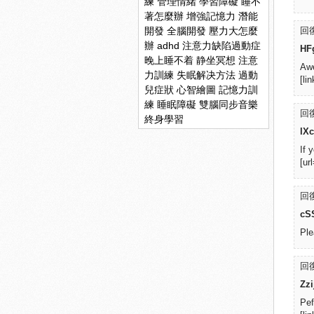
練
管理情緒
學習障礙
睡不
著怎麼辦
增強記憶力
潛能
開發
全腦開發
壓力大怎麼
回復
辦
adhd
注意力缺陷過動症
HF
晚上睡不着
静坐冥想
注意
Awe
力訓練
失眠解决方法
過動
[li
兒症狀
心智繪圖
記憶力訓
練
睡眠障礙
雙腦同步音樂
回復
終身學習
lX
If 
[ur
回復
cS
Ple
回復
Zz
Pef