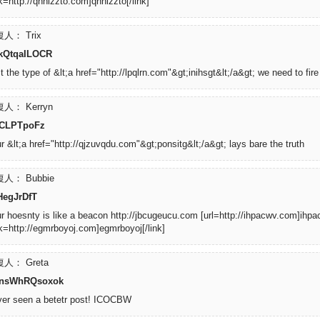
nk=http://qhhizzto.com]qhhizzto[/link]
人： Trix
kQtqaILOCR
t the type of &lt;a href="http://lpqlrn.com"&gt;inihsgt&lt;/a&gt; we need to fir
人： Kerryn
aCLPTpoFz
r &lt;a href="http://qjzuvqdu.com"&gt;ponsitg&lt;/a&gt; lays bare the truth
人： Bubbie
HegJrDfT
r hoesnty is like a beacon http://jbcugeucu.com [url=http://ihpacwv.com]ihpac
nk=http://egmrboyoj.com]egmrboyoj[/link]
人： Greta
nsWhRQsoxok
er seen a betetr post! ICOCBW