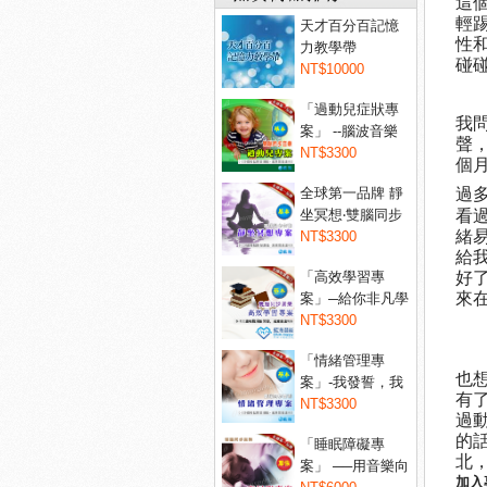
這
輕
天才百分百記憶
性
力教學帶
碰
NT$10000
「過動兒症狀專
我
案」 --腦波音樂
聲
讓過...
NT$3300
個
全球第一品牌 靜
過
坐冥想‧雙腦同步
看
緒
音...
NT$3300
給
「高效學習專
好
來
案」─給你非凡學
習力！...
NT$3300
辨
「情緒管理專
也
案」-我發誓，我
有
不會亂...
NT$3300
過
的
「睡眠障礙專
北
案」 ──用音樂向
加入