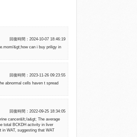
回復時間：2024-10-07 18:46:19
fe.mom/&gt;how can i buy priligy in
回復時間：2023-11-26 09:23:55
 the abnormal cells haven t spread
回復時間：2022-09-25 18:34:05
rine cancer&lt;/a&gt; The average
e total BCKDH activity in liver
hat in WAT, suggesting that WAT