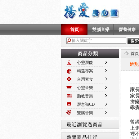
首頁
雙腦音樂
營養健康
商品分類
首頁
心靈潛能
辨別
精選專案
台灣素食
心靈音樂
家
家
胎教音樂
拼
潛意識CD
乖
雙腦音樂
曾
最近浏览过商品
上
裡
热卖商品排行