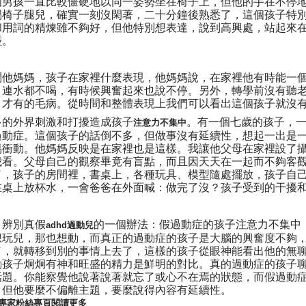
個男孩一直比較僵硬地以同一姿勢坐在椅子上，但他的手在不停
踢椅子腿兒，確實一刻沒閑著，二十分鐘後熟悉了，這個孩子特
和用詞的精煉雖不夠好，但他特別想表達，說到高興處，站起來
碰。
問他媽媽，孩子在家裡什麼表現，他媽媽說，在家裡他有時能一
，連水都不喝，有時候興奮起來也說不停。另外，轉學前沒有聽
月才有的毛病。從時間和整體表現上我們可以看出這個孩子就沒
多的外界刺激和打擾造成孩子
。有一個七歲的孩子，
注意力不集中
過動症。這個孩子的話倒不多，但做事沒有延續性，想起一出是
易衝動。他媽媽反映是在家裡也是這樣。我讓他父母在家裡設了
我看。父母自己的觀察畢竟有盲點，而且因天天在一起而不夠客
了，孩子的房間裡，書桌上，各種玩具、模型隨處擺放，孩子自
在桌上放杯水，一會爸爸在外面喊：做完了沒？孩子受到的干擾
別真假
的一個辦法：假過動症的孩子注意力不集中
adhd過動兒
想玩兒，那也想動，而真正的過動症的孩子是大腦的興奮度不夠
了，就轉移到別的事情上去了，這樣的孩子從眼神能看出他的無聊
動孩子炯炯有神和旺盛的精力是鮮明的對比。真的過動症的孩子
話題。你能察覺他說著說著就忘了或心不在焉的狀態，而假過動
，但他要麼不偏離主題，要麼說得內容有延續性。
專家粉絲專頁閱讀更多