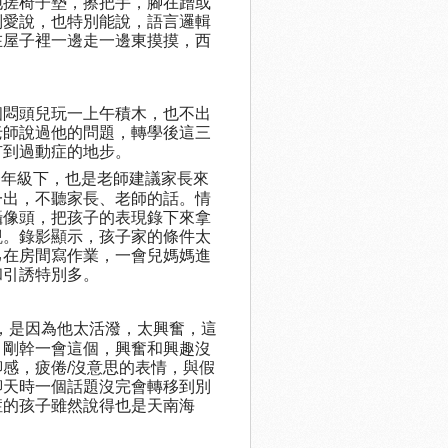
地搓椅子墊，擦把手，腳在蹭或
別愛說，也特別能說，語言邏輯
在屋子裡一邊走一邊東摸摸，西
個悶頭兒玩一上午積木，也不出
老師說過他的問題，轉學後這三
有到過動症的地步。
一年級下，也是老師建議家長來
一出，不聽家長、老師的話。情
攝像頭，把孩子的表現錄下來拿
觀。錄影顯示，孩子家的條件太
己在房間寫作業，一會兒媽媽進
和引誘特別多。
，是因為他太活潑，太興奮，這
，剛幹一會這個，興奮和興趣沒
感，疲倦/沒意思的表情，與假
聊天時一個話題沒完會轉移到別
症的孩子雖然說得也是天南海