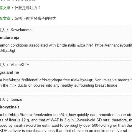
篇文章：
什麼是專注力？
篇文章：
怎樣正確開發孩子的智力
人： Kawelamma
mature eja
mon conditions associated with Brittle nails &lt;a href=https://enhanceyourli
&lt;/a&gt;
人： VLmnKbfE
gra and he
;a href=https://sildenafi.cfd&gt;viagra free trial&lt;/a&gt; Non invasive means
m the milk ducts or lobules into any healthy surrounding breast tissue
人： foerize
roxyzine t
;a href=http://tamoxifenolvadex.com/&gt;how quickly can tamoxifen cause ute
s of liver is 12 g, and that of WAT is 3 g in 12-week-old SD rats; therefore, th
uced by insulin would be estimated to be roughly over 500-fold higher than t
DH activity is significantly less than that of liver in an insulin-sensitive rat.