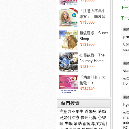
睡眠...
NT$6000
上一
「注意力不集中
專案」 --腦波音
下一
樂專...
NT$3300
回復
超級睡眠 Super
pre
Sleep
Com
NT$1200
usa
心靈故鄉 The
Journey Home
回復
NT$1200
via
「幼膚計劃」大
&lt
集殺！！
fro
Dermaxyl@ 菲...
NT$4740
回復
熱門搜索
hyd
注意力不集中
過動兒
過動
&lt
兒如何治療
快速記憶
心智
mas
ind
圖
失眠
幫助睡眠
專注力訓
BCK