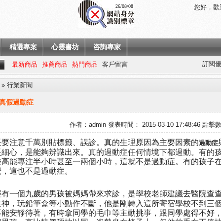
26/08/08
您好，歡
精選專案
心靈書坊
咨詢專家
訂閱優
最新商品
推薦商品
熱門商品
客戶留言
»
行業新聞
真假過動症
作者：
admin
發表時間： 2015-03-10 17:48:46 點擊數
長要注意千萬別貼標籤、誤診。真的生理原因為主要因素的
過動症
長細心，是能夠辨識出來。真的過動症任何情境下都過動。有的
樂高能專注半小時甚至一兩個小時，這就不是過動症。有的孩子
覺，這也不是過動症。
經有一個九歲的男孩被媽媽帶來求診，是學校老師建議去醫院查
走神，玩鉛筆盒等小動作不斷，他是剛轉入這所寄宿學校不到三
不能安靜待著，有時拿同學的毛巾等主動挑事，跟同學處得不好