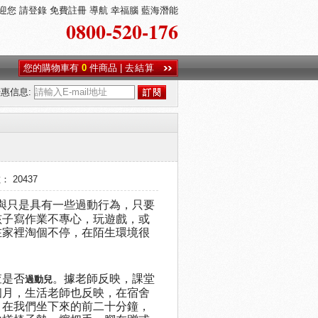
迎您
請登錄
免費註冊
導航
幸福腦
藍海潛能
0800-520-176
您的購物車有
0
件商品
|
去結算
惠信息:
： 20437
與只是具有一些過動行為，只要
孩子寫作業不專心，玩遊戲，或
在家裡淘個不停，在陌生環境很
查是否
。據老師反映，課堂
過動兒
個月，生活老師也反映，在宿舍
，在我們坐下來的前二十分鐘，