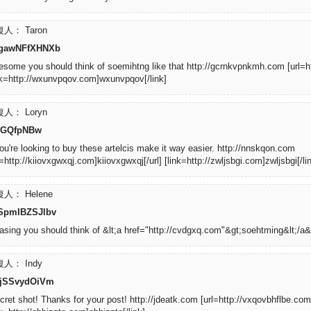
人： Taron
gawNFfXHNXb
some you should think of soemihtng like that http://gcrnkvpnkmh.com [url=ht
nk=http://wxunvpqov.com]wxunvpqov[/link]
人： Loryn
cGQfpNBw
you're looking to buy these artelcis make it way easier. http://nnskqon.com
l=http://kiiovxgwxqj.com]kiiovxgwxqj[/url] [link=http://zwljsbgi.com]zwljsbgi[/li
人： Helene
SpmIBZSJlbv
asing you should think of &lt;a href="http://cvdgxq.com"&gt;soehtming&lt;/a&g
人： Indy
ijSSvydOiVm
cret shot! Thanks for your post! http://jdeatk.com [url=http://vxqovbhflbe.com