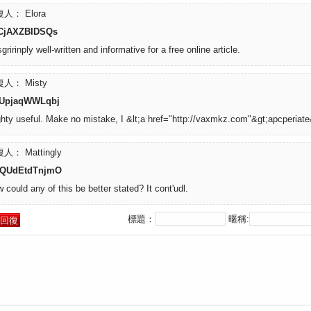
人： Elora
CjAXZBIDSQs
gririnply well-written and informative for a free online article.
人： Misty
UpjaqWWLqbj
hty useful. Make no mistake, I &lt;a href="http://vaxmkz.com"&gt;apcperiate&l
人： Mattingly
QUdEtdTnjmO
 could any of this be better stated? It cont'udl.
標題：
暱稱: