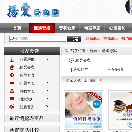
首頁
雙腦音樂
營養健康
精選專案
心靈書坊
最新商品
推薦商品
熱門
當前位置
：
首頁
» 精選專案
心靈潛能
精選專案
精選專案
|
過動傾向
|
一夜好眠
台灣素食
顯示方式
心靈音樂
胎教音樂
潛意識CD
雙腦音樂