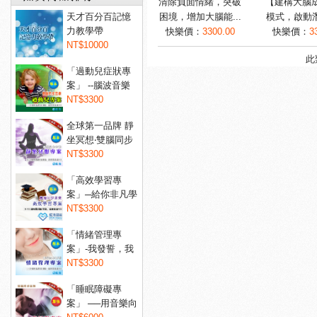
清除負面情緒，突破
【建構大腦
天才百分百記憶
困境，增加大腦能...
模式，啟動潛
力教學帶
快樂價：
3300.00
快樂價：
3
NT$10000
此
「過動兒症狀專
案」 --腦波音樂
讓過...
NT$3300
全球第一品牌 靜
坐冥想‧雙腦同步
音...
NT$3300
「高效學習專
案」─給你非凡學
習力！...
NT$3300
「情緒管理專
案」-我發誓，我
不會亂...
NT$3300
「睡眠障礙專
案」 ──用音樂向