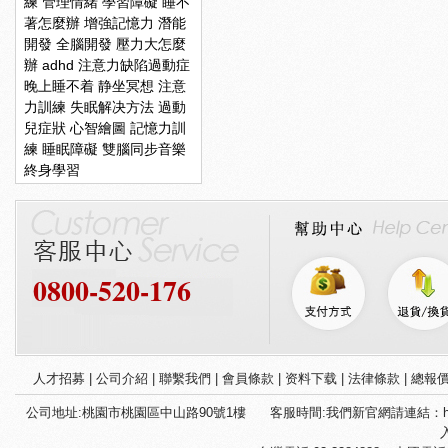
練
管理情緒
學習障礙
睡不
著怎麼辦
增強記憶力
潛能
開發
全腦開發
壓力大怎麼
辦
adhd
注意力缺陷過動症
晚上睡不着
静坐冥想
注意
力訓練
失眠解决方法
過動
兒症狀
心智繪圖
記憶力訓
練
睡眠障礙
雙腦同步音樂
終身學習
0800-520-176
人才招募
|
公司介紹
|
聯繫我們
|
會員條款
|
资料下载
|
法律條款
|
總報
公司地址:桃園市桃園區中山路90號1樓
客服時間:我們新官網請連結：htt