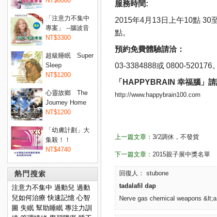
睡眠...
NT$6000
服務時間:
「注意力不集中
2015年4月13日上午10點 30
專案」 --腦波音
點。
樂專...
NT$3300
預約免費體驗請洽：
超級睡眠 Super
Sleep
03-3384888或 0800-520176
NT$1200
「HAPPYBRAIN 幸福腦」
心靈故鄉 The
http://www.happybrain100.com
Journey Home
NT$1200
「幼膚計劃」大
上一篇文章：
3/2調休，不發貨
集殺！！
Dermaxyl@ 菲...
NT$4740
下一篇文章：
2015親子展中獎名單
回復人： stubone
tadalafil dap
注意力不集中
過動兒
過動
兒如何治療
快速記憶
心智
Nerve gas chemical weapons &lt;a hr
圖
失眠
幫助睡眠
專注力訓