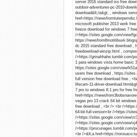
server 2016 standard iso free down
outdoor-adventures-pc-2010-downlo
download&lt;/a&gt; , windows serve
href=https://newsfromtuterperrobz.
microsoft publisher 2013 work fre
freeze download for windows 7 free
/>https://sites.google.com/view/fg
https://newsfrom8motitibuxk.blog
dc 2015 standard free download , 
freedownload-winzip.html , compres
/>https://grinahhahe.tumblr.com/p
1 para windows vista home basic 32
https://sites.google.com/view/k51
users free download , https://sit
full version free download free , 
lifecam-11-driver-download.html&gt;
7 pro to windows 8.1 pro for free f
href=https://newsfrom3bobsnavore
vegas pro 13 crack 64 bit windows 
free download , <br /> <br />http
64-bit-full-version<br />https://
/>https://sites.google.com/view/z
/>https://sites.google.com/view/
/>https://procunages.tumblr.com/p
<br />&lt;a href=https://rorosaco