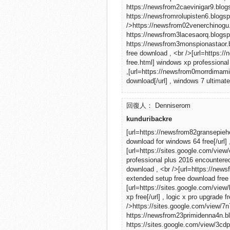
https://newsfrom2caevinigar9.blogs
https://newsfromrolupisten6.blogspo
/>https://newsfrom02venerchinogu.b
https://newsfrom3lacesaorq.blogspo
https://newsfrom3monspionastaor.b
free download , <br />[url=https:/
free.html] windows xp professional
,[url=https://newsfrom0morrdimami
download[/url] , windows 7 ultimat
回復人： Denniserom
kunduribackre
[url=https://newsfrom82gransepieh
download for windows 64 free[/url] 
[url=https://sites.google.com/vie
professional plus 2016 encountered
download , <br />[url=https://new
extended setup free download free d
[url=https://sites.google.com/vie
xp free[/url] , logic x pro upgrade 
/>https://sites.google.com/view/
https://newsfrom23primidenna4n.bl
https://sites.google.com/view/3cd