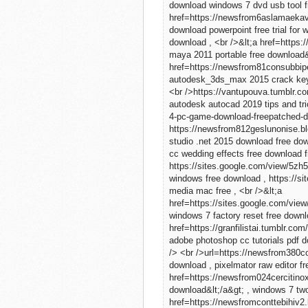
download windows 7 dvd usb tool fr
href=https://newsfrom6aslamaekav
download powerpoint free trial for 
download , <br />&lt;a href=https
maya 2011 portable free download&
href=https://newsfrom81consubbipe
autodesk_3ds_max 2015 crack keygen
<br />https://vantupouva.tumblr.c
autodesk autocad 2019 tips and tr
4-pc-game-download-freepatched-de
https://newsfrom812geslunonise.bl
studio .net 2015 download free do
cc wedding effects free download f
https://sites.google.com/view/5zh
windows free download , https://s
media mac free , <br />&lt;a
href=https://sites.google.com/vi
windows 7 factory reset free downl
href=https://granfilistai.tumblr.
adobe photoshop cc tutorials pdf d
/> <br />url=https://newsfrom380c
download , pixelmator raw editor fr
href=https://newsfrom024cercitino
download&lt;/a&gt; , windows 7 two
href=https://newsfromconttebihiv2