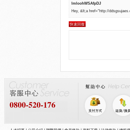
lmloohWSAfpDJ
Hey, &lt;a href="http://ddsgsujaes.
0800-520-176