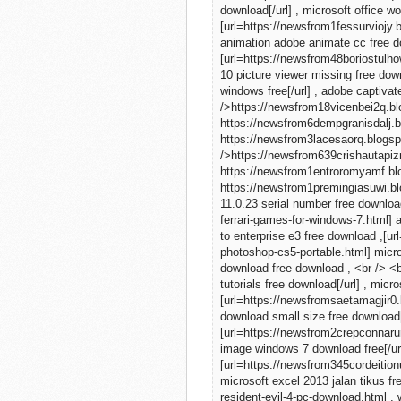
download[/url] , microsoft office w
[url=https://newsfrom1fessurviojy.
animation adobe animate cc free do
[url=https://newsfrom48boriostulho
10 picture viewer missing free do
windows free[/url] , adobe captiva
/>https://newsfrom18vicenbei2q.bl
https://newsfrom6dempgranisdalj.bl
https://newsfrom3lacesaorq.blogsp
/>https://newsfrom639crishautapizn
https://newsfrom1entroromyamf.bl
https://newsfrom1premingiasuwi.blo
11.0.23 serial number free downlo
ferrari-games-for-windows-7.html] 
to enterprise e3 free download ,[
photoshop-cs5-portable.html] micro
download free download , <br /> <
tutorials free download[/url] , micr
[url=https://newsfromsaetamagjir0
download small size free download[
[url=https://newsfrom2crepconnaru
image windows 7 download free[/ur
[url=https://newsfrom345cordeition
microsoft excel 2013 jalan tikus 
resident-evil-4-pc-download.html , 