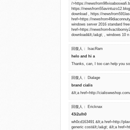
/>https://newsfrom98vioaboswafi.b
https://newsfrom55avintuzo12.blogs
download , https://newsfrom591lasd
href=https://newsfrom49diaconnuty
windows server 2016 standard free
href=https://newsfrom4vactibomiy2
download&lt;/a&gt; , windows 10 n 
回復人： IsacRam
helo and hi a
Thanks, can, I too can help you s
回復人： Dialage
brand cialis
&lt;a href=http://cialiswwshop.com
回復人： Ericknax
43i2ulh0
wh0cd163491 &lt;a href=http://plavi
generic cost&lt;/a&gt; &lt;a href=h