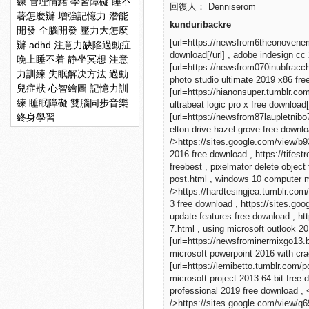
練
管理情緒
學習障礙
睡不
回復人： Denniserom
著怎麼辦
增強記憶力
潛能
kunduribackre
開發
全腦開發
壓力大怎麼
[url=https://newsfrom6theonovene
辦
adhd
注意力缺陷過動症
download[/url] , adobe indesign cc
晚上睡不着
静坐冥想
注意
[url=https://newsfrom070inubfracc
力訓練
失眠解决方法
過動
photo studio ultimate 2019 x86 free
兒症狀
心智繪圖
記憶力訓
[url=https://hianonsuper.tumblr.
練
睡眠障礙
雙腦同步音樂
ultrabeat logic pro x free download
終身學習
[url=https://newsfrom87laupletni
elton drive hazel grove free downloa
/>https://sites.google.com/view/
2016 free download , https://tife
freebest , pixelmator delete objec
post.html , windows 10 computer 
/>https://hardtesingjea.tumblr.co
3 free download , https://sites.
update features free download , h
7.html , using microsoft outlook 20
[url=https://newsfrominermixgo13.
microsoft powerpoint 2016 with crac
[url=https://lemibetto.tumblr.com
microsoft project 2013 64 bit free 
professional 2019 free download ,
/>https://sites.google.com/view/