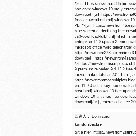
/>url=https://newsfrom38hiturtepe
hay entre windows 10 pro y enterpri
download ,[url=https://newsfrom5
freeaccuweather.html] windows 10 ii
<br />[url=https://newsfrom4tuespi
blue screen of death log free dow
cs3-download-full.html] which is be
enterprise 14.0 update 2 free down
microsoft office word telecharger g
https://newsfrom228scelinmimut3.b
download , https://newsfrom4sarepa
/>https://newsfrom5sumplecozub9.b
9 premium reloaded 9.4.13.2 free
movie-maker-tutorial-2011.html , a
https://newsfrommotiophipiwh.blogs
pro 11.0.0 serial key free downloa
post.html] windows 10 free upgrade
windows 10 antivirus free download
download[/url] , microsoft office 2
回復人： Denniserom
kunduribackre
&lt;a href=https://newsfrom2stint