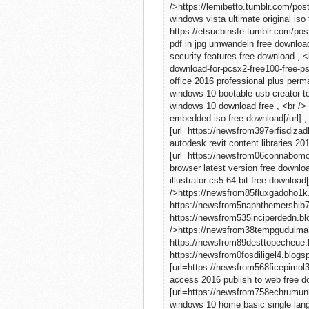
/>https://lemibetto.tumblr.com/po
windows vista ultimate original iso
https://etsucbinsfe.tumblr.com/p
pdf in jpg umwandeln free downlo
security features free download , 
download-for-pcsx2-free100-free-ps
office 2016 professional plus perm
windows 10 bootable usb creator too
windows 10 download free , <br />
embedded iso free download[/url] , 
[url=https://newsfrom397erfisdizad
autodesk revit content libraries 20
[url=https://newsfrom06connabomov4
browser latest version free downl
illustrator cs5 64 bit free download[
/>https://newsfrom85fluxgadoho1k.
https://newsfrom5naphthemershib7.
https://newsfrom535inciperdedn.blo
/>https://newsfrom38tempgudulma3g
https://newsfrom89desttopecheue.b
https://newsfrom0fosdiligel4.blog
[url=https://newsfrom568ficepimol3
access 2016 publish to web free do
[url=https://newsfrom758echrumunme
windows 10 home basic single lang