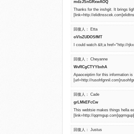
mdzJSnGRxwAOQ
Thanks for the inshgit. It brings lig
[link=http://elidtnsscek.com]elidtns
回復人： Etta
oVlsZUDOSfMT
I could watch &lt;a href="http://rjk
回復人： Cheyanne
WvRCgCTYYbxhA
Apaoceiptirn for this information 
[url=http://rusohfgnnil.com]rusohfgn
回復人： Cade
grLMkEFcCw
This webtsie makes things hella eas
[link=http://qqrmgup.com]qqrmgup[/
回復人： Justus