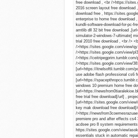
free download , <br />https://sit
2016 screen layout free download 
download free , https://sites.goo
enterprise to home free download 
kundli-software-download-for-pc-fr
amtlib dll 32 bit free download ,[u
simulator-2-windows-7-ultimate] mic
trial 2010 free download , <br /> 
/>https://sites.google.com/view
/>https://sites.google.com/view/p
/>https://ceitripegprim.tumblr.co
/>https://sites.google.com/view/3
[url=https://itnelsoftli.tumblr.co
use adobe flash professional cs6 fre
[url=https://spacepthropco.tumblr
windows 10 premium home free downl
[url=https://newsfrom0tiaralekioe.
free trial free download[/url] , pro
[url=https://sites.google.com/view
key mak download free download[/ur
/>https://newsfrom3coemesrazuae.
premiere pro and after effects cs4 
acdsee pro 8 system requirements 
https://sites.google.com/view/as
essentials stuck in automatic repai