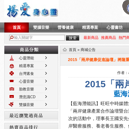
首頁
雙腦音樂
營養健康
精選專案
心靈書坊
最新商品
推薦商品
熱門
首頁
»
商城公告
心靈潛能
2015「兩岸健康促進論壇」將隆
精選專案
作者：
台灣素食
2015「
心靈音樂
胎教音樂
藍海
潛意識CD
【藍海潛能訊】旺旺中時媒體
雙腦音樂
「兩岸健康產業合作論壇暨台
次的活動中，理事長王國安先
岸醫療服務、養老養生服務、