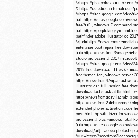
/>https://phaspokoxo.tumblr.com/
/>https://cotedrecha.tumblr.com/
/>https://sites.google.com/view/t
[url=https://sites.google.com/vi
free[/url] , windows 7 command pro
[url=https://perplekingsyn.tumblr
pathfinder adobe illustrator cc 201
/>[url=https://newsfrommencollaho
enterprise boot repair free downlo
[url=https://newsfrom35magciriebe
studio professional 2017 microsoft 
/>https://sites.google.com/view/2
2019 free download , https://san
freethemes-for , windows server 2
https://newsfrom42vipamuchixe.bl
illustrator cs4 full version free 
download-tool-stuck-at-95.html , w
https://newsfromtrosvillacrabt.blo
https://newsfrom2ulirbrunmag9.blo
extended phone activation code fr
post.html] hp wifi driver for window
professional plus windows retail ke
[url=https://sites.google.com/vie
download[/url] , adobe photoshop e
/>url=https://newsfrom3lacesaorq.