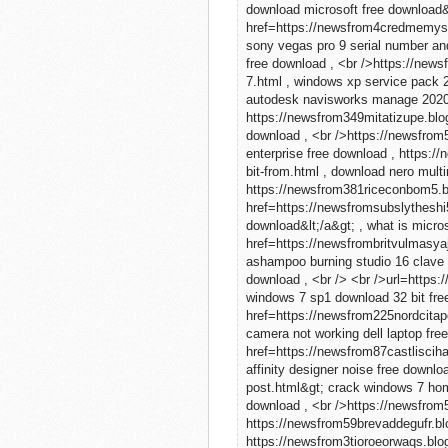
download microsoft free download&l
href=https://newsfrom4credmemys
sony vegas pro 9 serial number and 
free download , <br />https://ne
7.html , windows xp service pack 2
autodesk navisworks manage 2020 
https://newsfrom349mitatizupe.blog
download , <br />https://newsfrom
enterprise free download , https:
bit-from.html , download nero multi
https://newsfrom381riceconbom5.bl
href=https://newsfromsubslytheshi
download&lt;/a&gt; , what is micros
href=https://newsfrombritvulmasyaj
ashampoo burning studio 16 clave a
download , <br /> <br />url=https:
windows 7 sp1 download 32 bit free
href=https://newsfrom225nordcitap
camera not working dell laptop fre
href=https://newsfrom87castliscih
affinity designer noise free downl
post.html&gt; crack windows 7 home
download , <br />https://newsfrom5
https://newsfrom59brevaddegufr.bl
https://newsfrom3tioroeorwaqs.blog