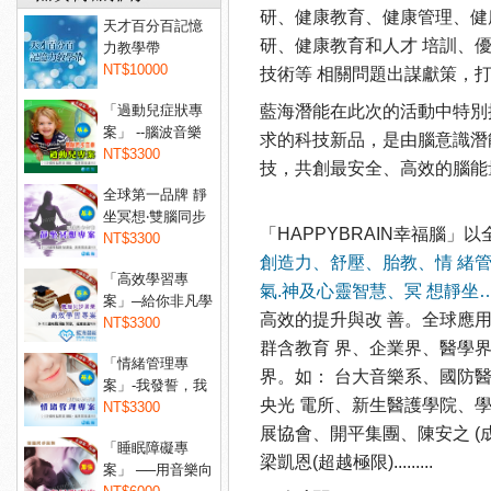
研、健康教育、健康管理、健
天才百分百記憶
研、健康教育和人才 培訓、
力教學帶
NT$10000
技術等 相關問題出謀獻策，
「過動兒症狀專
藍海潛能在此次的活動中特別提
案」 --腦波音樂
求的科技新品，是由腦意識潛
讓過...
NT$3300
技，共創最安全、高效的腦能
全球第一品牌 靜
坐冥想‧雙腦同步
「HAPPYBRAIN幸福腦」
音...
NT$3300
創造力、舒壓、胎教、情
緒管
「高效學習專
氣.神及心靈智慧、冥 想靜坐
案」─給你非凡學
高效的提升與改 善。全球應
習力！...
NT$3300
群含教育 界、企業界、醫學
「情緒管理專
界。如： 台大音樂系、國防
案」-我發誓，我
央光 電所、新生醫護學院、
不會亂...
NT$3300
展協會、開平集團、陳安之 (成
「睡眠障礙專
梁凱恩(超越極限).........
案」 ──用音樂向