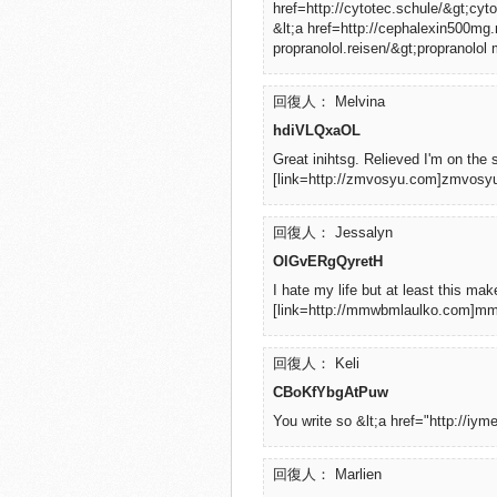
href=http://cytotec.schule/&gt;cyto
&lt;a href=http://cephalexin500mg.
propranolol.reisen/&gt;propranolol 
回復人： Melvina
hdiVLQxaOL
Great inihtsg. Relieved I'm on the
[link=http://zmvosyu.com]zmvosyu[
回復人： Jessalyn
OlGvERgQyretH
I hate my life but at least this mak
[link=http://mmwbmlaulko.com]mmw
回復人： Keli
CBoKfYbgAtPuw
You write so &lt;a href="http://iym
回復人： Marlien