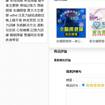
練
管理情緒
學習障礙
睡不
著怎麼辦
增強記憶力
潛能
開發
全腦開發
壓力大怎麼
辦
adhd
注意力缺陷過動症
晚上睡不着
静坐冥想
注意
力訓練
失眠解决方法
過動
兒症狀
心智繪圖
記憶力訓
練
睡眠障礙
雙腦同步音樂
終身學習
全腦開發師—身心療育的領航者
商品評論
最新網友評論
我來評兩句
標題：
商品評分：