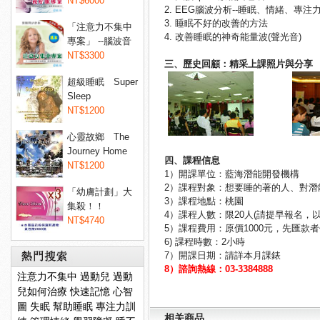
睡眠...
NT$6000
2. EEG腦波分析--睡眠、情緒、專
3. 睡眠不好的改善的方法
「注意力不集中
4. 改善睡眠的神奇能量波(聲光音)
專案」 --腦波音
樂專...
NT$3300
三、歷史回顧：精采上課照片與分享
超級睡眠 Super
Sleep
NT$1200
心靈故鄉 The
Journey Home
四、課程信息
NT$1200
1）開課單位：藍海潛能開發機構
2）課程對象：想要睡的著的人、對潛
「幼膚計劃」大
3）課程地點：桃園
集殺！！
4）課程人數：限20人(請提早報名，以
Dermaxyl@ 菲...
NT$4740
5）課程費用：原價1000元，先匯款者
6) 課程時數：2小時
7）開課日期：請詳
本月課錶
8）諮詢熱線：03-3384888
注意力不集中
過動兒
過動
兒如何治療
快速記憶
心智
圖
失眠
幫助睡眠
專注力訓
相关商品