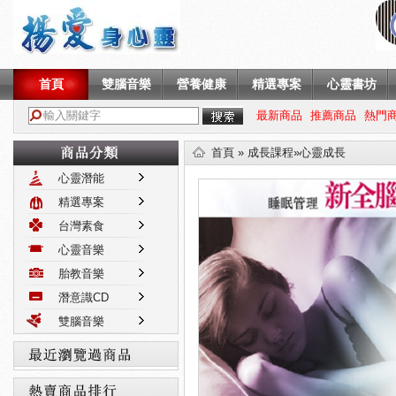
首頁
雙腦音樂
營養健康
精選專案
心靈書坊
最新商品
推薦商品
熱門
首頁
»
成長課程
»心靈成長
心靈潛能
精選專案
台灣素食
心靈音樂
胎教音樂
潛意識CD
雙腦音樂