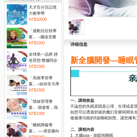
天才百分百記憶
力教學帶
NT$10000
「過動兒症狀專
案」 --腦波音樂
讓過...
NT$3300
详细信息
全球第一品牌 靜
新全腦開發—睡眠
坐冥想‧雙腦同步
音...
NT$3300
「高效學習專
案」─給你非凡學
習力！...
NT$3300
一、課程效益
「情緒管理專
不論您的失眠原因是心理、生理或是
案」-我發誓，我
始您可以透過舒緩的魔幻音樂與聞名全
不會亂...
NT$3300
復健康功能的δ波睡眠狀態。讓您擁有
「睡眠障礙專
二、課程內容
案」 ──用音樂向
1. 大腦spa－放鬆與睡眠